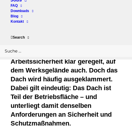
FAQ
werden aber oft
Downloads
Blog
vergessen
Kontakt
Search
In der Praxis ist es immer wieder
sichtbar: Im Gebäude ist
Arbeitssicherheit klar geregelt, auf
dem Werksgelände auch. Doch das
Dach wird häufig ausgeklammert.
Dabei gilt eindeutig: Das Dach ist
Teil der Betriebsfläche – und
unterliegt damit denselben
Anforderungen an Sicherheit und
Schutzmaßnahmen.