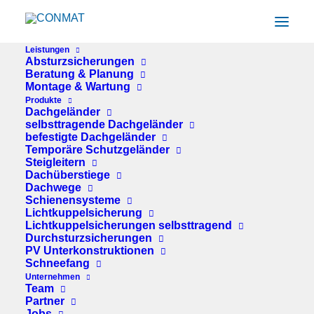
Leistungen
Absturzsicherungen
Beratung & Planung
Montage & Wartung
Produkte
Dachgeländer
selbsttragende Dachgeländer
Sicherheit auf dem
befestigte Dachgeländer
Temporäre Schutzgeländer
Dach: Viele
Steigleitern
Dachüberstiege
Unternehmen
Dachwege
Schienensysteme
Lichtkuppelsicherung
übersehen ein
Lichtkuppelsicherungen selbsttragend
Durchsturzsicherungen
zentrales Risiko
PV Unterkonstruktionen
Schneefang
Dächer sind Teil der
Unternehmen
Team
Partner
Betriebsfläche –
Jobs